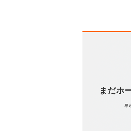
まだホ
早